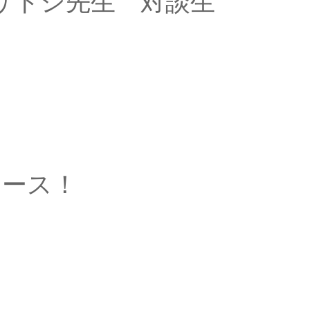
サトシ先生 対談生
月）20時～ […]
ュース！
整え部屋」とい […]