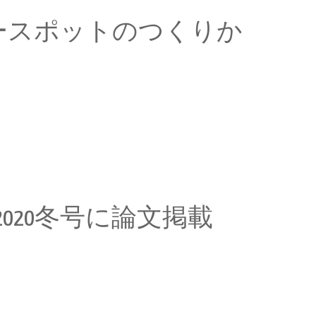
ワースポットのつくりか
トに行くとすがす […]
2020冬号に論文掲載
1月に開催 […]