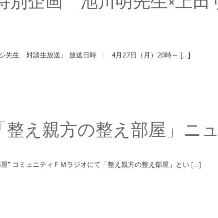
特別企画 池川明先生×上田
上田サトシ先生 対談生放送』 放送日時 : 4月27日（
組「整え親方の整え部屋」ニ
方の整え部屋” コミュニティＦＭラジオにて「整え親方の