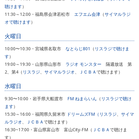
聴けます
）
11:30～12:00・福島県会津若松市
エフエム会津
（
サイマルラジ
オで聴けます
）
火曜日
10:00〜10:30・宮城県名取市
なとらじ801
（
リスラジで聴けま
す
）
19:00～19:30・山形県山形市
ラジオ モンスター
隔週放送 第
2、第4（
リスラジ
、
サイマルラジオ
、
ＪＣＢＡ
で聴けます）
水曜日
9:30〜10:00・岩手県大船渡市
FM ねまらいん
（
リスラジで聴け
ます
）
15:30～16:00・福岡県久留米市
ドリームズFM
（
リスラジ
、
サイマ
ルラジオ
、
ＪＣＢＡ
で聴けます）
16:30~17:00・富山県富山市 富山City-FM（
ＪＣＢＡ
で聴けま
す）