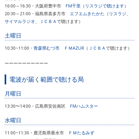
16:00～16:30・大阪府豊中市
FM千里
（
リスラジで聴けます
）
20:30～21:00・福島県喜多方市
エフエムきたかた
（
リスラジ
、
サイマルラジオ
、
ＪＣＢＡ
で聴けます）
土曜日
10:30~11:00・
青森県むつ市 ＦＭAZUR
（
ＪＣＢＡ
で聴けます）
ーーーーーーーーーー
電波が届く範囲で聴ける局
月曜日
13:30〜14:00・広島県安佐南区
FMハムスター
水曜日
11:00~11:30・鹿児島県垂水市
ＦＭたるみず