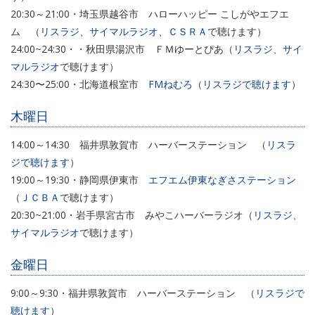
20:30～21:00・埼玉県越谷市 ハローハッピー こしがやエフエ
ム （
リスラジ
、
サイマルラジオ
、
ＣＳＲＡ
で聴けます）
24:00~24:30・・秋田県湯沢市 ＦＭゆーとぴあ（
リスラジ
、
サイ
マルラジオ
で聴けます）
24:30〜25:00・北海道根室市
FMねむろ
（
リスラジで聴けます
）
木曜日
14:00～14:30 福井県敦賀市 ハーバーステーション （
リスラ
ジで聴けます
）
19:00～19:30・静岡県伊東市
エフエム伊東なぎさステーション
（
ＪＣＢＡ
で聴けます）
20:30~21:00・岩手県宮古市 みやこハーバーラジオ（
リスラジ
、
サイマルラジオ
で聴けます）
金曜日
9:00～9:30・福井県敦賀市 ハーバーステーション （
リスラジで
聴けます
）